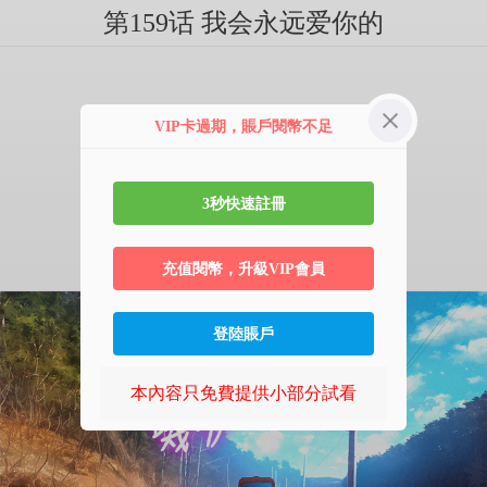
第159话 我会永远爱你的
VIP卡過期，賬戶閱幣不足
3秒快速註冊
充值閱幣，升級VIP會員
登陸賬戶
本內容只免費提供小部分試看