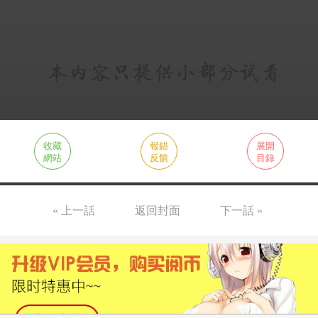
收藏
報錯
展開
網站
反饋
目錄
« 上一話
返回封面
下一話 »