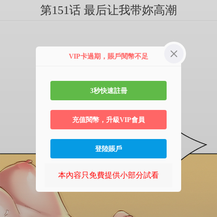
第151话 最后让我带妳高潮
VIP卡過期，賬戶閱幣不足
3秒快速註冊
充值閱幣，升級VIP會員
登陸賬戶
本內容只免費提供小部分試看